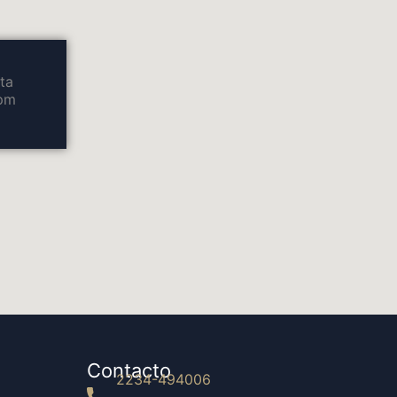
ta
0pm
Contacto
2234-494006