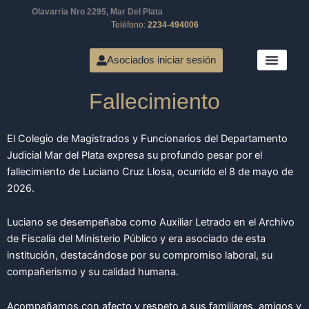
Ir
Olavarria Nro 2295, Mar Del Plata
al
Teléfono:
2234-494006
contenido
Asociados iniciar sesión
Fallecimiento
El Colegio de Magistrados y Funcionarios del Departamento
Judicial Mar del Plata expresa su profundo pesar por el
fallecimiento de Luciano Cruz Llosa, ocurrido el 8 de mayo de
2026.
Luciano se desempeñaba como Auxiliar Letrado en el Archivo
de Fiscalía del Ministerio Público y era asociado de esta
institución, destacándose por su compromiso laboral, su
compañerismo y su calidad humana.
Acompañamos con afecto y respeto a sus familiares, amigos y