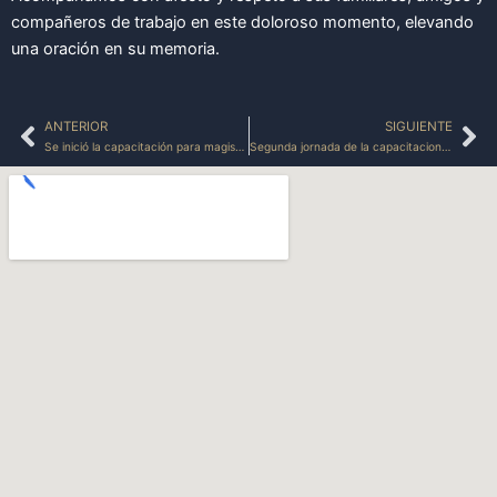
compañeros de trabajo en este doloroso momento, elevando
una oración en su memoria.
ANTERIOR
SIGUIENTE
Prev
Ne
Se inició la capacitación para magistrados, funcionarios y aspirantes a cargos letrados del poder judicial.
Segunda jornada de la capacitacion para magistrados, funcionarios y aspirantes a cargos letrados del poder judicial